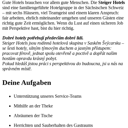
Gute Hotels brauchen vor allem gute Menschen. Die
Steiger Hotels
sind eine familiengeführte Hotelgruppe in der Sächsischen Schweiz
– mit sechs Häusern, viel Teamgeist und einem klaren Anspruch:
fair arbeiten, ehrlich miteinander umgehen und unseren Gästen eine
richtig gute Zeit ermöglichen. Wenn du Lust auf einen sicheren Job
mit Perspektive hast, bist du hier richtig.
Dobré hotely potřebují především dobré lidi.
Steiger Hotels jsou rodinná hotelová skupina v Saském Švýcarsku –
se šesti hotely, silným týmovým duchem a jasným přístupem:
pracovat férově, jednat spolu otevřeně a poctivě a dopřát našim
hostům opravdu krásný pobyt.
Pokud hledáš jistou práci s perspektivou do budoucna, jsi u nás na
správném místě.
Deine Aufgaben
Unterstützung unseres Service-Teams
Mithilfe an der Theke
Abräumen der Tische
Herrichten und Sauberhalten des Gastraums