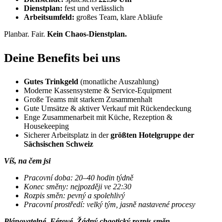
Dienstplan:
fest und verlässlich
Arbeitsumfeld:
großes Team, klare Abläufe
Planbar. Fair.
Kein Chaos-Dienstplan.
Deine Benefits bei uns
Gutes Trinkgeld
(monatliche Auszahlung)
Moderne Kassensysteme & Service-Equipment
Große Teams mit starkem Zusammenhalt
Gute Umsätze & aktiver Verkauf mit Rückendeckung
Enge Zusammenarbeit mit Küche, Rezeption &
Housekeeping
Sicherer Arbeitsplatz in der
größten Hotelgruppe der
Sächsischen Schweiz
Víš, na čem jsi
Pracovní doba: 20–40 hodin týdně
Konec směny: nejpozději ve 22:30
Rozpis směn: pevný a spolehlivý
Pracovní prostředí: velký tým, jasně nastavené procesy
Plánovatelné. Férové. Žádný chaotický rozpis směn.