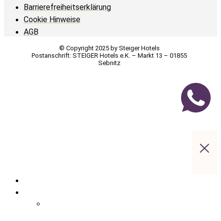
Barrierefreiheitserklärung
Cookie Hinweise
AGB
© Copyright 2025 by Steiger Hotels
Postanschrift: STEIGER Hotels e.K. – Markt 13 – 01855
Sebnitz
Startseite
Hotelübersicht
Apparthotel Bad Schandau – Hotel in Bad
Schandau