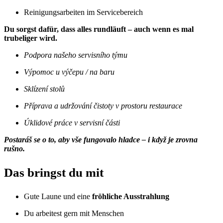
Reinigungsarbeiten im Servicebereich
Du sorgst dafür, dass alles rundläuft – auch wenn es mal
trubeliger wird.
Podpora našeho servisního týmu
Výpomoc u výčepu / na baru
Sklízení stolů
Příprava a udržování čistoty v prostoru restaurace
Úklidové práce v servisní části
Postaráš se o to, aby vše fungovalo hladce – i když je zrovna
rušno.
Das bringst du mit
Gute Laune und eine
fröhliche Ausstrahlung
Du arbeitest gern mit Menschen