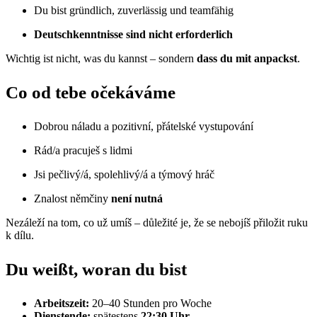
Du bist gründlich, zuverlässig und teamfähig
Deutschkenntnisse sind nicht erforderlich
Wichtig ist nicht, was du kannst – sondern
dass du mit anpackst
.
Co od tebe očekáváme
Dobrou náladu a pozitivní, přátelské vystupování
Rád/a pracuješ s lidmi
Jsi pečlivý/á, spolehlivý/á a týmový hráč
Znalost němčiny
není nutná
Nezáleží na tom, co už umíš – důležité je, že se nebojíš přiložit ruku
k dílu.
Du weißt, woran du bist
Arbeitszeit:
20–40 Stunden pro Woche
Dienstende:
spätestens
22:30 Uhr