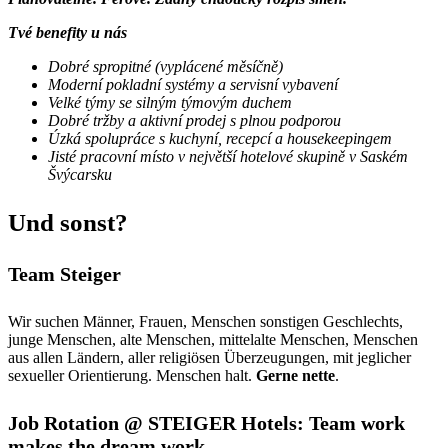
Tvé benefity u nás
Dobré spropitné (vyplácené měsíčně)
Moderní pokladní systémy a servisní vybavení
Velké týmy se silným týmovým duchem
Dobré tržby a aktivní prodej s plnou podporou
Úzká spolupráce s kuchyní, recepcí a housekeepingem
Jisté pracovní místo v největší hotelové skupině v Saském
Švýcarsku
Und sonst?
Team Steiger
Wir suchen Männer, Frauen, Menschen sonstigen Geschlechts,
junge Menschen, alte Menschen, mittelalte Menschen, Menschen
aus allen Ländern, aller religiösen Überzeugungen, mit jeglicher
sexueller Orientierung. Menschen halt.
Gerne nette
.
Job Rotation @ STEIGER Hotels: Team work
makes the dream work.