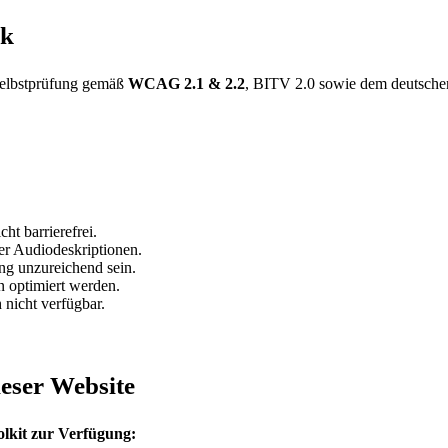
ik
 Selbstprüfung gemäß
WCAG 2.1 & 2.2
, BITV 2.0 sowie dem deutschen
t barrierefrei.
er Audiodeskriptionen.
ng unzureichend sein.
 optimiert werden.
 nicht verfügbar.
ieser Website
olkit zur Verfügung: