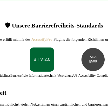
🛡️ Unsere Barrierefreiheits-Standards
 erfüllt mithilfe des
AccessifyPro
-Plugins die folgenden Richtlinien u
ADA
BITV 2.0
§508
idelines
Barrierefreie Informationstechnik-Verordnung
US Accessibility Compli
eit
 um möglichst vielen Nutzer:innen einen zugänglichen und barrierearm