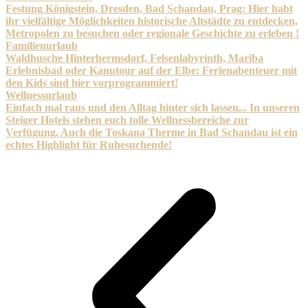
Festung Königstein, Dresden, Bad Schandau, Prag: Hier habt
ihr vielfältige Möglichkeiten historische Altstädte zu entdecken,
Metropolen zu besuchen oder regionale Geschichte zu erleben !
Familienurlaub
Waldhusche Hinterhermsdorf, Felsenlabyrinth, Mariba
Erlebnisbad oder Kanutour auf der Elbe: Ferienabenteuer mit
den Kids sind hier vorprogrammiert!
Wellnessurlaub
Einfach mal raus und den Alltag hinter sich lassen... In unseren
Steiger Hotels stehen euch tolle Wellnessbereiche zur
Verfügung. Auch die Toskana Therme in Bad Schandau ist ein
echtes Highlight für Ruhesuchende!