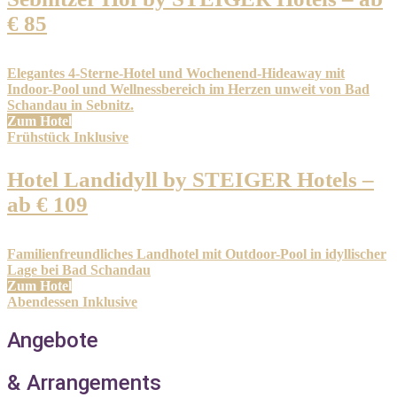
€ 85
Elegantes 4-Sterne-Hotel und Wochenend-Hideaway mit
Indoor-Pool und Wellnessbereich im Herzen unweit von Bad
Schandau in Sebnitz.
Zum Hotel
Frühstück Inklusive
Hotel Landidyll by STEIGER Hotels –
ab € 109
Familienfreundliches Landhotel mit Outdoor-Pool in idyllischer
Lage bei Bad Schandau
Zum Hotel
Abendessen Inklusive
Angebote
& Arrangements