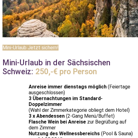
Mini-Urlaub Jetzt sichern!
Mini-Urlaub in der Sächsischen
Schweiz:
250,-€ pro Person
Anreise immer dienstags möglich
(Feiertage
ausgeschlossen)
3 Übernachtungen im Standard-
Doppelzimmer
(Wahl der Zimmerkategorie obliegt dem Hotel)
3 x Abendessen
(2-Gang Menü/Buffet)
Flasche Wein bei Anreise
zur Begrüßung auf
dem Zimmer
Nutzung des Wellnessbereichs
(Pool & Sauna)