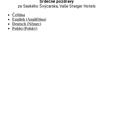
Srdečné pozdravy
ze Saského Švýcarska, Vaše Steiger Hotels
Čeština
English
(
Angličtina
)
Deutsch
(
Němec
)
Polski
(
Polský
)