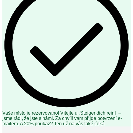
Vaše místo je rezervováno! Vítejte u „Steiger dich rein!“ –
jsme rádi, že jste s námi. Za chvíli vám přijde potvrzení e-
mailem. A 20% poukaz? Ten už na vás také čeká.