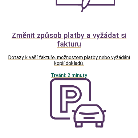
Změnit způsob platby a vyžádat si
fakturu
Dotazy k vaší faktuře, možnostem platby nebo vyžádání
kopií dokladů.
Trvání: 2 minuty