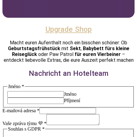
Upgrade Shop
Macht euren Aufenthalt noch ein bisschen schöner: Ob
Geburtstagsfrühstück
mit
Sekt
,
Babybett
fürs kleine
Reiseglück
oder Paw Patrol
für euren Vierbeiner
–
entdeckt liebevolle Extras, die eure Auszeit perfekt machen
Nachricht an Hotelteam
s
Jméno
*
Souhlas
Jméno
zpráva
Příjmení
E-mailová adresa
*
Vaše zpráva týmu 💜
*
Souhlas s GDPR
*