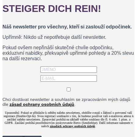
STEIGER DICH REIN!
Náš newsletter pro všechny, kteří si zaslouží odpočinek.
Upřímně: Nikdo už nepotřebuje další newsletter.
Pokud ovšem nepřináší skutečné chvíle odpočinku,
exkluzivní nabídky, překvapivě upřímné pohledy a 20% slevu
na další rezervaci.
Chci dostávat newsletter a souhlasím se zpracováním mých údajů
dle
zásad ochrany osobních údajů
.
Upozornění: Pokud se přihlásíte k odběru našeho newsletteru, obdržíte e-mail s žádostí o potvrzení vaší
registrace (Double-Opt-In). Svou registrací souhlasíte s tím, že budeme používat vaši e-mailovou adresu k
zasílání našeho newsletteru. Zpracování probíhá na základě vašeho souhlasu dle čl. 6 odst. 1 písm. a
GDPR. Zasílání probíhá prostřednictvím poskytovatele Brevo (Sendinblue). Další informace naleznete v
našich
zásadách ochrany osobních údajů
.