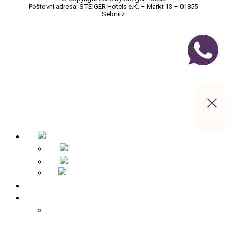
Poštovní adresa: STEIGER Hotels e.K. – Markt 13 – 01855
Sebnitz
Úvodní stránka
Přehled hotelů
Apparthotel Bad Schandau – Hotel v Bad
Schandau