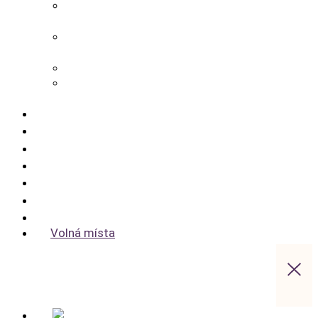
Apparthotel Bad Schandau – Hotel v Bad
Schandau
Landidyll Steiger – Hotel u Bad
Schandau
Sebnitzer Hof – Hotel u Bad Schandau
Zeitgeist Rathen – Hotel v lázních
Rathen
Bazén a wellness
Ceny pokojů
Pauschalangebote
Geburtstag, Haustier & co.
Udržitelnost
Gastronomie
Saské Švýcarsko aktivně
Volná místa