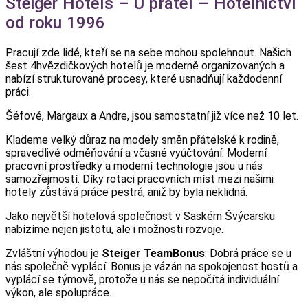
Steiger Hotels – U přátel – Hotelnictví
od roku 1996
Pracují zde lidé, kteří se na sebe mohou spolehnout. Našich
šest 4hvězdičkových hotelů je moderně organizovaných a
nabízí strukturované procesy, které usnadňují každodenní
práci.
Šéfové, Margaux a Andre, jsou samostatní již více než 10 let.
Klademe velký důraz na modely směn přátelské k rodině,
spravedlivé odměňování a včasné vyúčtování. Moderní
pracovní prostředky a moderní technologie jsou u nás
samozřejmostí. Díky rotaci pracovních míst mezi našimi
hotely zůstává práce pestrá, aniž by byla neklidná.
Jako největší hotelová společnost v Saském Švýcarsku
nabízíme nejen jistotu, ale i možnosti rozvoje.
Zvláštní výhodou je
Steiger TeamBonus
: Dobrá práce se u
nás společně vyplácí. Bonus je vázán na spokojenost hostů a
vyplácí se týmově, protože u nás se nepočítá individuální
výkon, ale spolupráce.