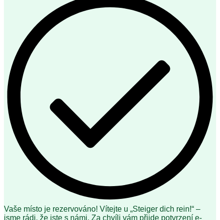
Vaše místo je rezervováno! Vítejte u „Steiger dich rein!“ –
jsme rádi, že jste s námi. Za chvíli vám přijde potvrzení e-