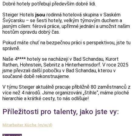
Dobré hotely potřebují především dobré lidi.
jsou
Steiger Hotels
rodinná hotelová skupina v Saském
Švýcarsku – se šesti hotely, velkým týmovým duchem a
jasným cílem: férová práce, upřímné jednání a umožnit našim
hostům opravdu dobrý čas.
Pokud máte chuť na bezpečnou práci s perspektivou, jste tu
správně.
Naše 4**** hotely se nacházejí v Bad Schandau, Kurort
Rathen, Hohnstein, Sebnitz a Hinterhermsdorf. V roce 2025
jsme převzali další pobočku v Bad Schandau, kterou v
současné době rekonstruujeme.
V týmu Steiger aktuálně pracuje přibližně 80 zaměstnanců z
více než 4 národů. Jsme organizováni „štíhle“, máme ploché
hierarchie a krátké cesty, to nás odlišuje!
Příležitosti pro talenty, jako jste vy:
Mitarbeiter Küche (m/w/d)