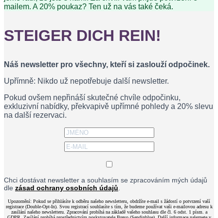
mailem. A 20% poukaz? Ten už na vás také čeká.
STEIGER DICH REIN!
Náš newsletter pro všechny, kteří si zaslouží odpočinek.
Upřímně: Nikdo už nepotřebuje další newsletter.
Pokud ovšem nepřináší skutečné chvíle odpočinku,
exkluzivní nabídky, překvapivě upřímné pohledy a 20% slevu
na další rezervaci.
Chci dostávat newsletter a souhlasím se zpracováním mých údajů
dle
zásad ochrany osobních údajů
.
Upozornění: Pokud se přihlásíte k odběru našeho newsletteru, obdržíte e-mail s žádostí o potvrzení vaší
registrace (Double-Opt-In). Svou registrací souhlasíte s tím, že budeme používat vaši e-mailovou adresu k
zasílání našeho newsletteru. Zpracování probíhá na základě vašeho souhlasu dle čl. 6 odst. 1 písm. a
GDPR. Zasílání probíhá prostřednictvím poskytovatele Brevo (Sendinblue). Další informace naleznete v