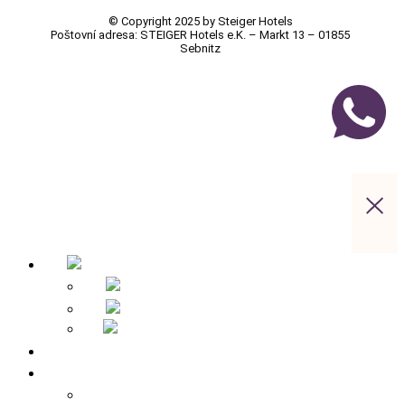
© Copyright 2025 by Steiger Hotels
Poštovní adresa: STEIGER Hotels e.K. – Markt 13 – 01855
Sebnitz
Úvodní stránka
Přehled hotelů
Apparthotel Bad Schandau – Hotel v Bad