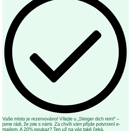
Vaše místo je rezervováno! Vítejte u „Steiger dich rein!“ –
jsme rádi, že jste s námi. Za chvíli vám přijde potvrzení e-
mailem. A 20% poukaz? Ten už na vás také čeká.