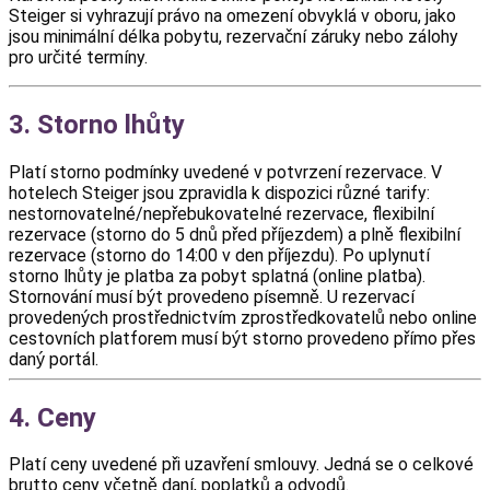
Steiger si vyhrazují právo na omezení obvyklá v oboru, jako
jsou minimální délka pobytu, rezervační záruky nebo zálohy
pro určité termíny.
3. Storno lhůty
Platí storno podmínky uvedené v potvrzení rezervace. V
hotelech Steiger jsou zpravidla k dispozici různé tarify:
nestornovatelné/nepřebukovatelné rezervace, flexibilní
rezervace (storno do 5 dnů před příjezdem) a plně flexibilní
rezervace (storno do 14:00 v den příjezdu). Po uplynutí
storno lhůty je platba za pobyt splatná (online platba).
Stornování musí být provedeno písemně. U rezervací
provedených prostřednictvím zprostředkovatelů nebo online
cestovních platforem musí být storno provedeno přímo přes
daný portál.
4. Ceny
Platí ceny uvedené při uzavření smlouvy. Jedná se o celkové
brutto ceny včetně daní, poplatků a odvodů.