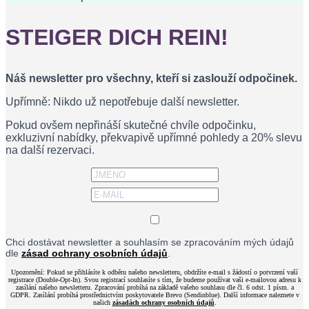
STEIGER DICH REIN!
Náš newsletter pro všechny, kteří si zaslouží odpočinek.
Upřímně: Nikdo už nepotřebuje další newsletter.
Pokud ovšem nepřináší skutečné chvíle odpočinku,
exkluzivní nabídky, překvapivě upřímné pohledy a 20% slevu
na další rezervaci.
Chci dostávat newsletter a souhlasím se zpracováním mých údajů
dle
zásad ochrany osobních údajů
.
Upozornění: Pokud se přihlásíte k odběru našeho newsletteru, obdržíte e-mail s žádostí o potvrzení vaší
registrace (Double-Opt-In). Svou registrací souhlasíte s tím, že budeme používat vaši e-mailovou adresu k
zasílání našeho newsletteru. Zpracování probíhá na základě vašeho souhlasu dle čl. 6 odst. 1 písm. a
GDPR. Zasílání probíhá prostřednictvím poskytovatele Brevo (Sendinblue). Další informace naleznete v
našich
zásadách ochrany osobních údajů
.