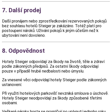
7. Další prodej
Další pronájem nebo zprostředkování rezervovaných pokojů
bez souhlasu hotelů Steiger je zakázáno. Totéž platí pro
postoupení nároků. Užívání pokojů k jiným účelům než k
ubytování není dovoleno.
8. Odpovědnost
Hotely Steiger odpovídají za škody na životě, těle a zdraví
podle zákonných předpisů. Za ostatní škody odpovídají
pouze v případě hrubé nedbalosti nebo úmyslu.
Za vnesené věci odpovídají hotely Steiger podle zákonných
ustanovení.
Při využití hotelových parkovišť nevzniká smlouva o úschově.
Hotely Steiger neodpovídají za škody způsobené třetími
osobami.
Veškeré nároky hosta se promlčují po uplynutí jednoho roku