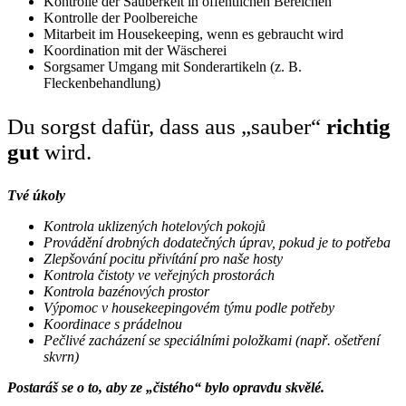
Kontrolle der Sauberkeit in öffentlichen Bereichen
Kontrolle der Poolbereiche
Mitarbeit im Housekeeping, wenn es gebraucht wird
Koordination mit der Wäscherei
Sorgsamer Umgang mit Sonderartikeln (z. B.
Fleckenbehandlung)
Du sorgst dafür, dass aus „sauber“
richtig
gut
wird.
Tvé úkoly
Kontrola uklizených hotelových pokojů
Provádění drobných dodatečných úprav, pokud je to potřeba
Zlepšování pocitu přivítání pro naše hosty
Kontrola čistoty ve veřejných prostorách
Kontrola bazénových prostor
Výpomoc v housekeepingovém týmu podle potřeby
Koordinace s prádelnou
Pečlivé zacházení se speciálními položkami (např. ošetření
skvrn)
Postaráš se o to, aby ze „čistého“ bylo opravdu skvělé.