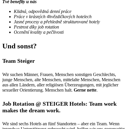
Tvé benefity u nás
Klidná, odpovědná denní práce
Práce v krásných 4hvězdičkových hotelech
Jasné procesy a přehledně strukturované hotely
Pestrost díky job rotation
Ocenění kvality a pečlivosti
Und sonst?
Team Steiger
Wir suchen Männer, Frauen, Menschen sonstigen Geschlechts,
junge Menschen, alte Menschen, mittelalte Menschen, Menschen
aus allen Ländern, aller religiösen Überzeugungen, mit jeglicher
sexueller Orientierung. Menschen halt.
Gerne nette
.
Job Rotation @ STEIGER Hotels: Team work
makes the dream work.
Wir sind sechs Hotels an fünf Standorten – aber ein Team. Wenn
irgendwo Unterstützung gebraucht wird, helfen wir uns gegenseitig