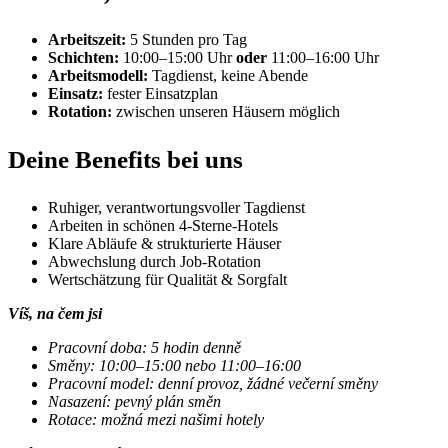
Arbeitszeit:
5 Stunden pro Tag
Schichten:
10:00–15:00 Uhr
oder
11:00–16:00 Uhr
Arbeitsmodell:
Tagdienst, keine Abende
Einsatz:
fester Einsatzplan
Rotation:
zwischen unseren Häusern möglich
Deine Benefits bei uns
Ruhiger, verantwortungsvoller Tagdienst
Arbeiten in schönen 4-Sterne-Hotels
Klare Abläufe & strukturierte Häuser
Abwechslung durch Job-Rotation
Wertschätzung für Qualität & Sorgfalt
Víš, na čem jsi
Pracovní doba: 5 hodin denně
Směny: 10:00–15:00 nebo 11:00–16:00
Pracovní model: denní provoz, žádné večerní směny
Nasazení: pevný plán směn
Rotace: možná mezi našimi hotely