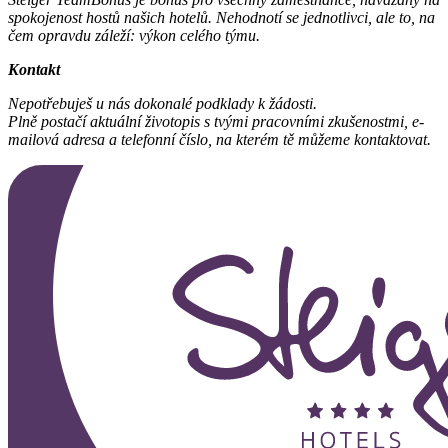
spokojenost hostů našich hotelů.
Nehodnotí se jednotlivci, ale to, na
čem opravdu záleží: výkon celého týmu.
Kontakt
Nepotřebuješ u nás dokonalé podklady k žádosti.
Plně postačí aktuální životopis s tvými pracovními zkušenostmi, e-
mailová adresa a telefonní číslo, na kterém tě můžeme kontaktovat.