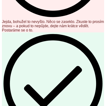
Jejda, bohužel to nevyšlo. Něco se zaseklo. Zkuste to prosím
znovu – a pokud to nepůjde, dejte nám krátce vědět.
Postaráme se o to.