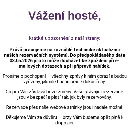
Vážení hosté,
krátké upozornění z naší strany:
Právě pracujeme na rozsáhlé technické aktualizaci
našich rezervačních systémů. Do předpokládaného data
0
3.05.2026
proto může docházet ke zpoždění při e-
mailových dotazech a při přípravě nabídek.
Prosíme o pochopení — všechny zprávy k nám dorazí a budou
vyřízeny, jakmile budou práce dokončeny.
Co pro Vás zůstává beze změny: Vaše stávající rezervace
jsou v bezpečí a platí tak, jak byly rezervovány.
Rezervace přes
naše webové stránky
jsou i nadále možné.
Děkujeme Vám za důvěru — brzy Vám budeme opět plně k
dispozici.