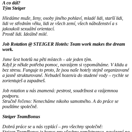
A co dál?
Tým Steiger
Hledáme muže, ženy, osoby jiného pohlaví, mladé lidi, starší lidi,
lidi ve středním věku, lidi ze všech zemí, všech náboženství a s
jakoukoli sexuální orientací.
Prostě lidi. Ideálně milé.
Job Rotation @ STEIGER Hotels: Team work makes the dream
work.
Jsme šest hotelů na pěti místech – ale jeden tým.
Když je někde potřeba pomoc, navzájem si vypomáháme. V klidu a
bez stresu. Funguje to proto, že jsou naše hotely stejně organizované
a jasně strukturované.
Nebudeš hozen/a do studené vody – rychle se
zorientuješ a zapadneš.
Job rotation u nás znamená: pestrost, soudržnost a vzájemnou
podporu.
Stručně řečeno: Nenecháme nikoho samotného. A do práce se
pouštíme společně.
Steiger TeamBonus
Dobrá práce se u nás vyplácí – pro všechny společně:
Steiger TeamBonus je bonus pro všechny zaměstnance, navázaný na