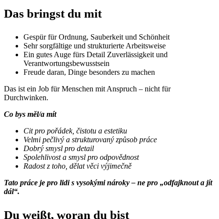
Das bringst du mit
Gespür für Ordnung, Sauberkeit und Schönheit
Sehr sorgfältige und strukturierte Arbeitsweise
Ein gutes Auge fürs Detail Zuverlässigkeit und
Verantwortungsbewusstsein
Freude daran, Dinge besonders zu machen
Das ist ein Job für Menschen mit Anspruch – nicht für
Durchwinken.
Co bys měl/a mít
Cit pro pořádek, čistotu a estetiku
Velmi pečlivý a strukturovaný způsob práce
Dobrý smysl pro detail
Spolehlivost a smysl pro odpovědnost
Radost z toho, dělat věci výjimečně
Tato práce je pro lidi s vysokými nároky – ne pro „odfajknout a jít
dál“.
Du weißt, woran du bist