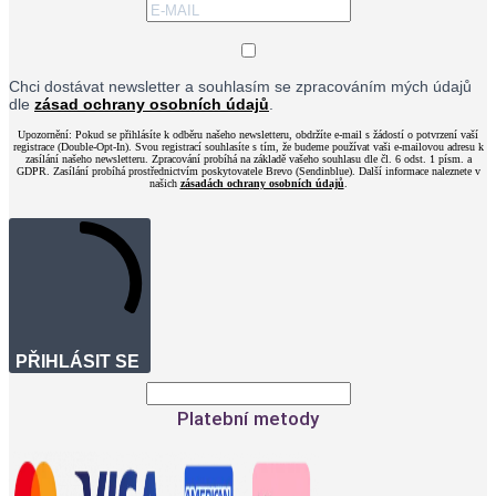
Chci dostávat newsletter a souhlasím se zpracováním mých údajů
dle
zásad ochrany osobních údajů
.
Upozornění: Pokud se přihlásíte k odběru našeho newsletteru, obdržíte e-mail s žádostí o potvrzení vaší
registrace (Double-Opt-In). Svou registrací souhlasíte s tím, že budeme používat vaši e-mailovou adresu k
zasílání našeho newsletteru. Zpracování probíhá na základě vašeho souhlasu dle čl. 6 odst. 1 písm. a
GDPR. Zasílání probíhá prostřednictvím poskytovatele Brevo (Sendinblue). Další informace naleznete v
našich
zásadách ochrany osobních údajů
.
PŘIHLÁSIT SE
Platební metody