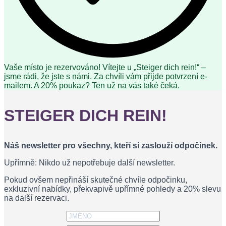
Vaše místo je rezervováno! Vítejte u „Steiger dich rein!“ –
jsme rádi, že jste s námi. Za chvíli vám přijde potvrzení e-
mailem. A 20% poukaz? Ten už na vás také čeká.
STEIGER DICH REIN!
Náš newsletter pro všechny, kteří si zaslouží odpočinek.
Upřímně: Nikdo už nepotřebuje další newsletter.
Pokud ovšem nepřináší skutečné chvíle odpočinku,
exkluzivní nabídky, překvapivě upřímné pohledy a 20% slevu
na další rezervaci.