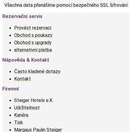
Všechna data přenášíme pomocí bezpečného SSL šifrování
Rezervační servis
Provést rezervaci
Obchod s poukazy
Obchod s upgrady
alternativní platba
Nápověda & Kontakt
Často kladené dotazy
Kontakt
Firemní
Steiger Hotels e.K.
Udržitelnost
Kariéra
Tisk
Margaux Paulin Steiger