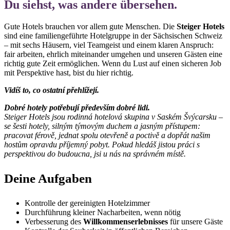
Du siehst, was andere übersehen.
Gute Hotels brauchen vor allem gute Menschen. Die
Steiger Hotels
sind eine familiengeführte Hotelgruppe in der Sächsischen Schweiz
– mit sechs Häusern, viel Teamgeist und einem klaren Anspruch:
fair arbeiten, ehrlich miteinander umgehen und unseren Gästen eine
richtig gute Zeit ermöglichen. Wenn du Lust auf einen sicheren Job
mit Perspektive hast, bist du hier richtig.
Vidíš to, co ostatní přehlížejí.
Dobré hotely potřebují především dobré lidi.
Steiger Hotels jsou rodinná hotelová skupina v Saském Švýcarsku –
se šesti hotely, silným týmovým duchem a jasným přístupem:
pracovat férově, jednat spolu otevřeně a poctivě a dopřát našim
hostům opravdu příjemný pobyt.
Pokud hledáš jistou práci s
perspektivou do budoucna, jsi u nás na správném místě.
Deine Aufgaben
Kontrolle der gereinigten Hotelzimmer
Durchführung kleiner Nacharbeiten, wenn nötig
Verbesserung des
Willkommenserlebnisses
für unsere Gäste