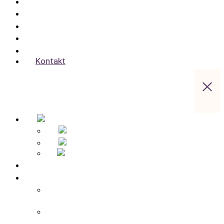
Geburtstag, Haustier & co.
Zrównoważony rozwój
Gastronomia
Szwajcaria Saksońska Aktywnie
Oferty pracy
Kontakt
Strona główna
Przegląd hoteli
Apparthotel Bad Schandau – Hotel w Bad
Schandau
Landidyll Steiger – Hotel w pobliżu Bad
Schandau