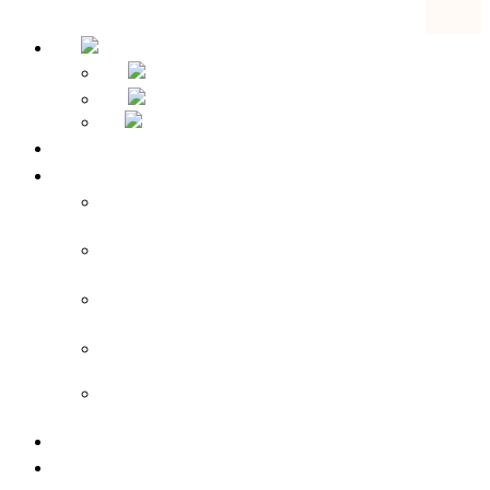
Strona główna
Przegląd hoteli
Apparthotel Bad Schandau – Hotel w Bad
Schandau
Landidyll Steiger – Hotel w pobliżu Bad
Schandau
Sebnitzer Hof – Hotel w pobliżu Bad
Schandau
Rathener Hof – Hotel w uzdrowisku
Rathen
Zeitgeist Rathen – Hotel w uzdrowisku
Rathen
Ceny pokoi
Pauschalangebote