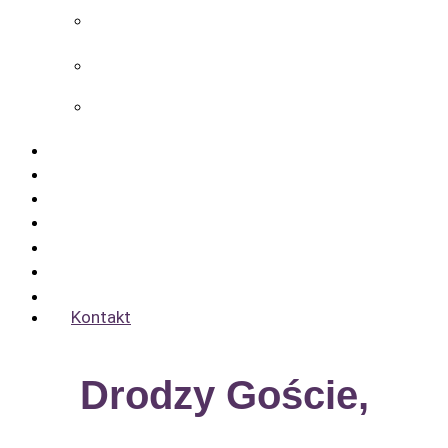
Sebnitzer Hof – Hotel w pobliżu Bad
Schandau
Rathener Hof – Hotel w uzdrowisku
Rathen
Zeitgeist Rathen – Hotel w uzdrowisku
Rathen
Ceny pokoi
Pauschalangebote
Geburtstag, Haustier & co.
Zrównoważony rozwój
Gastronomia
Szwajcaria Saksońska Aktywnie
Oferty pracy
Kontakt
Drodzy Goście,