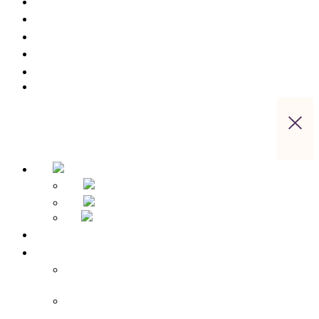
Geburtstag, Haustier & co.
Zrównoważony rozwój
Gastronomia
Szwajcaria Saksońska Aktywnie
Oferty pracy
Kontakt
Strona główna
Przegląd hoteli
Apparthotel Bad Schandau – Hotel w Bad
Schandau
Landidyll Steiger – Hotel w pobliżu Bad
Schandau