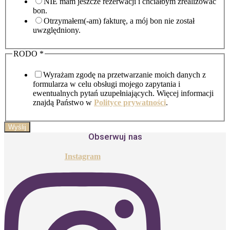
NIE mam jeszcze rezerwacji i chciałbym zrealizować
bon.
Otrzymałem(-am) fakturę, a mój bon nie został
uwzględniony.
Numer
RODO
*
rezerwacji
i
Wyrażam zgodę na przetwarzanie moich danych z
formularza w celu obsługi mojego zapytania i
ewentualnych pytań uzupełniających. Więcej informacji
znajdą Państwo w
Polityce prywatności
.
Wyślij
Obserwuj nas
Instagram