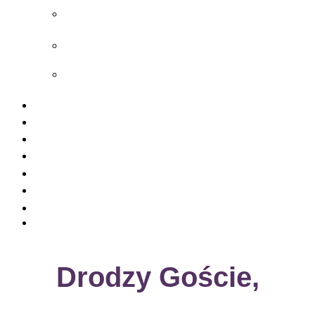
Sebnitzer Hof – Hotel w pobliżu Bad
Schandau
Rathener Hof – Hotel w uzdrowisku
Rathen
Zeitgeist Rathen – Hotel w uzdrowisku
Rathen
Ceny pokoi
Pauschalangebote
Geburtstag, Haustier & co.
Zrównoważony rozwój
Gastronomia
Szwajcaria Saksońska Aktywnie
Oferty pracy
Kontakt
Drodzy Goście,