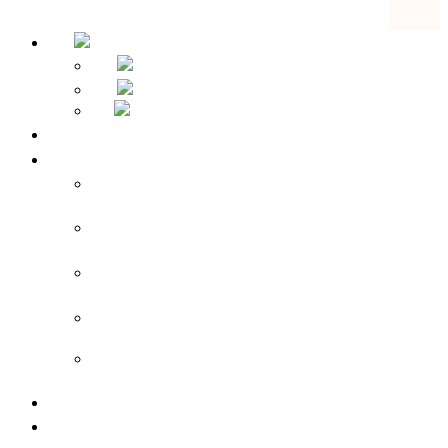
Strona główna
Przegląd hoteli
Apparthotel Bad Schandau – Hotel w Bad
Schandau
Landidyll Steiger – Hotel w pobliżu Bad
Schandau
Sebnitzer Hof – Hotel w pobliżu Bad
Schandau
Rathener Hof – Hotel w uzdrowisku
Rathen
Zeitgeist Rathen – Hotel w uzdrowisku
Rathen
Ceny pokoi
Pauschalangebote